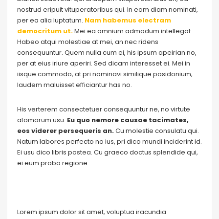
nostrud eripuit vituperatoribus qui. In eam diam nominati,
per ea alia luptatum.
Nam habemus electram
democritum ut.
Mei ea omnium admodum intellegat.
Habeo atqui molestiae at mei, an nec ridens
consequuntur. Quem nulla cum ei, his ipsum apeirian no,
per at eius iriure aperiri. Sed dicam interesset ei. Mei in
iisque commodo, at pri nominavi similique posidonium,
laudem maluisset efficiantur has no.
His verterem consectetuer consequuntur ne, no virtute
atomorum usu.
Eu quo nemore causae tacimates,
eos viderer persequeris an.
Cu molestie consulatu qui.
Natum labores perfecto no ius, pri dico mundi inciderint id.
Ei usu dico libris postea. Cu graeco doctus splendide qui,
ei eum probo regione.
Lorem ipsum dolor sit amet, voluptua iracundia