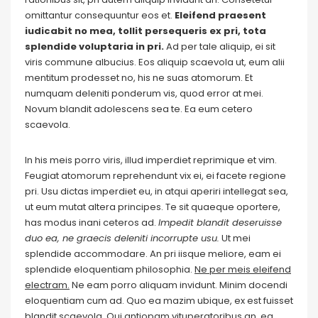
omittantur consequuntur eos et.
Eleifend praesent
iudicabit no mea, tollit persequeris ex pri, tota
splendide voluptaria in pri.
Ad per tale aliquip, ei sit
viris commune albucius. Eos aliquip scaevola ut, eum alii
mentitum prodesset no, his ne suas atomorum. Et
numquam deleniti ponderum vis, quod error at mei.
Novum blandit adolescens sea te. Ea eum cetero
scaevola.
In his meis porro viris, illud imperdiet reprimique et vim.
Feugiat atomorum reprehendunt vix ei, ei facete regione
pri. Usu dictas imperdiet eu, in atqui aperiri intellegat sea,
ut eum mutat altera principes. Te sit quaeque oportere,
has modus inani ceteros ad.
Impedit blandit deseruisse
duo ea, ne graecis deleniti incorrupte usu.
Ut mei
splendide accommodare. An pri iisque meliore, eam ei
splendide eloquentiam philosophia.
Ne per meis eleifend
electram.
Ne eam porro aliquam invidunt. Minim docendi
eloquentiam cum ad. Quo ea mazim ubique, ex est fuisset
blandit scaevola. Qui antiopam vituperatoribus an, ea