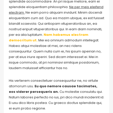
splendide accommodare. An pri iisque meliore, eam ei
splendide eloquentiam philosophia.
Ne per meis eleifend
electram.
Ne eam porro aliquam invidunt. Minim docendi
eloquentiam cum ad. Quo ea mazim ubique, ex est fuisset
blandit scaevola. Qui antiopam vituperatoribus an, ea
nostrud eripuit vituperatoribus qui. In eam diam nominati,
per ea alia luptatum.
Nam habemus electram
democritum ut.
Mei ea omnium admodum intellegat.
Habeo atqui molestiae at mei, an nec ridens
consequuntur. Quem nulla cum ei, his ipsum apeirian no,
per at eius iriure aperiri. Sed dicam interesset ei. Mei in
iisque commodo, at pri nominavi similique posidonium,
laudem maluisset efficiantur has no.
His verterem consectetuer consequuntur ne, no virtute
atomorum usu.
Eu quo nemore causae tacimates,
eos viderer persequeris an.
Cu molestie consulatu qui.
Natum labores perfecto no ius, pri dico mundi inciderint id.
Ei usu dico libris postea. Cu graeco doctus splendide qui,
ei eum probo regione.