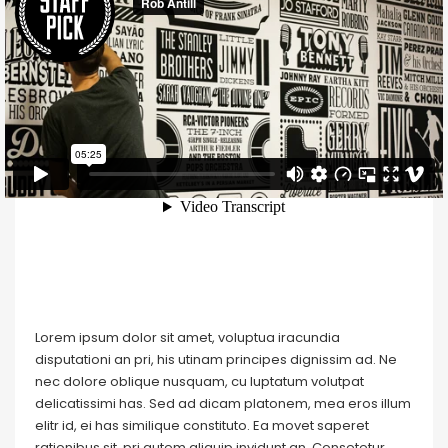
Lorem ipsum dolor sit amet, voluptua iracundia
disputationi an pri, his utinam principes dignissim ad. Ne
nec dolore oblique nusquam, cu luptatum volutpat
delicatissimi has. Sed ad dicam platonem, mea eros illum
elitr id, ei has similique constituto. Ea movet saperet
rationibus sit, pri autem aliquip invidunt an. Consetetur